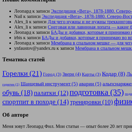
Леопард
к записи
Экспедиция «Вега», 1878-1880. Северо
Nail
к записи
Экспедиция «Вега», 1878-1880. Северо-Вос
Alex_li
к записи
Для чего нужны и не нужны треккинговы
Alex_li
к записи
Снеговая или лавинная лопата — какие 
Леопард
к записи
БАДы и добавки, которые я принимаю 
irbis
к записи
БАДы и добавки, которые я принимаю во в
Леопард
к записи
Мембрана в спальном мешке — для чег
ynfaustov@yandex.ru
к записи
Мембрана в спальном мешке
Тематика статей
Горелки
(21)
Кодар
(8)
Л
Звери
(4)
Город
(3)
Карты
(3)
альпснаряже
Шанцевый инструмент
(5)
аварии
(5)
горючее
(1)
подготовка
(35)
обувь
(18)
палатки
(12)
подн
физи
спортпит в походе
(14)
тренировки
(10)
Об авторе
Меня зовут Леопард Фил. Мои статьи — опыт более 20 лет пр