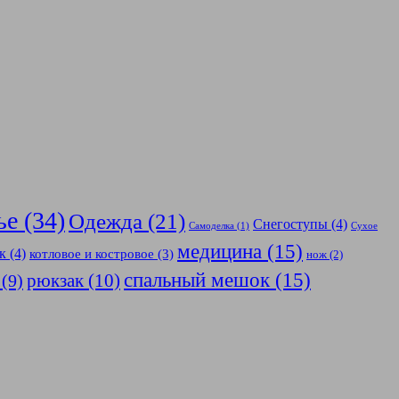
ье
(34)
Одежда
(21)
Снегоступы
(4)
Самоделка
(1)
Сухое
медицина
(15)
к
(4)
котловое и костровое
(3)
нож
(2)
спальный мешок
(15)
рюкзак
(10)
(9)