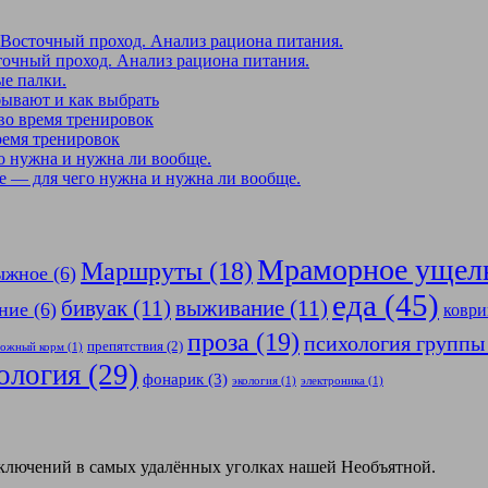
-Восточный проход. Анализ рациона питания.
точный проход. Анализ рациона питания.
е палки.
бывают и как выбрать
во время тренировок
ремя тренировок
о нужна и нужна ли вообще.
 — для чего нужна и нужна ли вообще.
Мраморное ущел
Маршруты
(18)
ыжное
(6)
еда
(45)
бивуак
(11)
выживание
(11)
ние
(6)
коври
проза
(19)
психология группы
препятствия
(2)
ожный корм
(1)
ология
(29)
фонарик
(3)
экология
(1)
электроника
(1)
иключений в самых удалённых уголках нашей Необъятной.