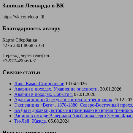
Записки Леопарда в ВК
https://vk.com/leop_fil
Благодарность автору
Карта Сбербанка
4276 3801 8668 6163
Перевод через телефон:
+7-977-490-60-31
Свежие статьи
Лика Камо: Спиценогие
13.04.2026
Аварии в походах. Уравнение опасности.
30.01.2026
Аварии в походах. События.
07.01.2026
Адаптационный ресурс в контексте тренировок
25.12.202
Экспедиция «Вега», 1878-1880. Северо-Восточный прохо
БАДы и добавки, которые я принимаю во время трениро
Рацион в походе Валериана Альбанова через Землю Фран
Ти-Лэй. Жажда.
05.08.2024
Новые комментарии