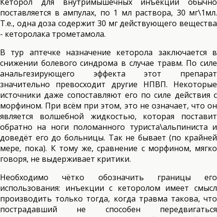
Кеторол для внутримышечных инъекций обычно
поставляется в ампулах, по 1 мл раствора, 30 мг\1мл.
Т.е., одна доза содержит 30 мг действующего вещества
- кеторолака трометамола.
В тур аптечке назначение кеторола заключается в
снижении болевого синдрома в случае травм. По силе
анальгезирующего эффекта этот препарат
значительно превосходит другие НПВП. Некоторые
источники даже сопоставляют его по силе действия с
морфином. При всём при этом, это не означает, что он
является волшебной жидкостью, которая поставит
обратно на ноги поломанного туриста\альпиниста и
доведёт его до больницы. Так не бывает (по крайней
мере, пока). К тому же, сравнение с морфином, мягко
говоря, не выдерживает критики.
Необходимо чётко обозначить границы его
использования: инъекции с кеторолом имеет смысл
производить только тогда, когда травма такова, что
пострадавший не способен передвигаться