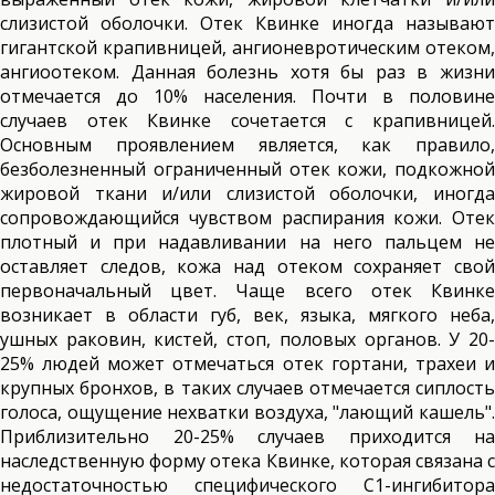
слизистой оболочки. Отек Квинке иногда называют
гигантской крапивницей, ангионевротическим отеком,
ангиоотеком. Данная болезнь хотя бы раз в жизни
отмечается до 10% населения. Почти в половине
случаев отек Квинке сочетается с крапивницей.
Основным проявлением является, как правило,
безболезненный ограниченный отек кожи, подкожной
жировой ткани и/или слизистой оболочки, иногда
сопровождающийся чувством распирания кожи. Отек
плотный и при надавливании на него пальцем не
оставляет следов, кожа над отеком сохраняет свой
первоначальный цвет. Чаще всего отек Квинке
возникает в области губ, век, языка, мягкого неба,
ушных раковин, кистей, стоп, половых органов. У 20-
25% людей может отмечаться отек гортани, трахеи и
крупных бронхов, в таких случаев отмечается сиплость
голоса, ощущение нехватки воздуха, "лающий кашель".
Приблизительно 20-25% случаев приходится на
наследственную форму отека Квинке, которая связана с
недостаточностью специфического С1-ингибитора