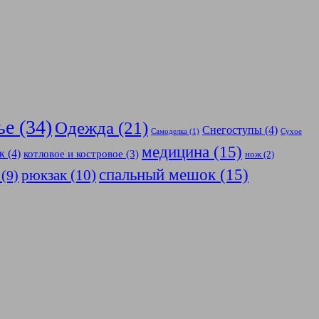
ье
(34)
Одежда
(21)
Снегоступы
(4)
Самоделка
(1)
Сухое
медицина
(15)
к
(4)
котловое и костровое
(3)
нож
(2)
спальный мешок
(15)
рюкзак
(10)
(9)