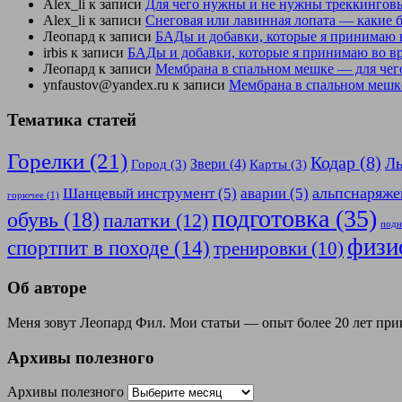
Alex_li
к записи
Для чего нужны и не нужны треккинговы
Alex_li
к записи
Снеговая или лавинная лопата — какие 
Леопард
к записи
БАДы и добавки, которые я принимаю 
irbis
к записи
БАДы и добавки, которые я принимаю во в
Леопард
к записи
Мембрана в спальном мешке — для чег
ynfaustov@yandex.ru
к записи
Мембрана в спальном мешке
Тематика статей
Горелки
(21)
Кодар
(8)
Л
Звери
(4)
Город
(3)
Карты
(3)
альпснаряже
Шанцевый инструмент
(5)
аварии
(5)
горючее
(1)
подготовка
(35)
обувь
(18)
палатки
(12)
подн
физи
спортпит в походе
(14)
тренировки
(10)
Об авторе
Меня зовут Леопард Фил. Мои статьи — опыт более 20 лет пр
Архивы полезного
Архивы полезного