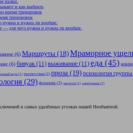
е палки.
бывают и как выбрать
во время тренировок
ремя тренировок
о нужна и нужна ли вообще.
 — для чего нужна и нужна ли вообще.
Мраморное ущел
Маршруты
(18)
ыжное
(6)
еда
(45)
бивуак
(11)
выживание
(11)
ние
(6)
коври
проза
(19)
психология группы
препятствия
(2)
ожный корм
(1)
ология
(29)
фонарик
(3)
экология
(1)
электроника
(1)
иключений в самых удалённых уголках нашей Необъятной.