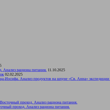
5
д. Анализ рациона питания.
11.10.2025
вок
02.02.2025
ца-Иосифа. Анализ продуктов на шхуне «Св. Анна» экспедиции 
-Восточный проход. Анализ рациона питания.
точный проход. Анализ рациона питания.