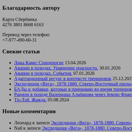
Благодарность автору
Карта Сбербанка
4276 3801 8668 6163
Перевод через телефон:
+7-977-490-60-31
Свежие статьи
Лика Камо: Спиценогие
13.04.2026
Аварии в походах. Уравнение опасности.
30.01.2026
Аварии в походах. События.
07.01.2026
Адаптационный ресурс в контексте тренировок
25.12.202
Экспедиция «Вега», 1878-1880. Северо-Восточный прохо
БАДы и добавки, которые я принимаю во время трениро
Рацион в походе Валериана Альбанова через Землю Фран
Ти-Лэй. Жажда.
05.08.2024
Новые комментарии
Леопард
к записи
Экспедиция «Вега», 1878-1880. Северо
Nail
к записи
Экспедиция «Вега», 1878-1880. Северо-Вос