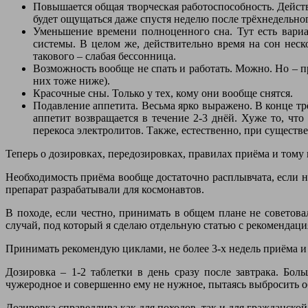
Повышается общая творческая работоспособность. Действ
будет ощущаться даже спустя неделю после трёхнедельног
Уменьшение времени полноценного сна. Тут есть вариа
системы. В целом же, действительно время на сон неск
такового – слабая бессонница.
Возможность вообще не спать и работать. Можно. Но – п
них тоже ниже).
Красочные сны. Только у тех, кому они вообще снятся.
Подавление аппетита. Весьма ярко выражено. В конце тр
аппетит возвращается в течение 2-3 днёй. Хуже то, чт
перекоса электролитов. Также, естественно, при сущес
Теперь о дозировках, передозировках, правилах приёма и тому
Необходимость приёма вообще достаточно расплывчата, если н
препарат разрабатывали для космонавтов.
В походе, если честно, принимать в общем плане не советов
случай, под который я сделаю отдельную статью с рекомендаци
Принимать рекомендую циклами, не более 3-х недель приёма и 
Дозировка – 1-2 таблетки в день сразу после завтрака. Бо
чужеродное и совершенно ему не нужное, пытаясь выбросить об
Дозировка справедлива как для походов, так и для гражданско