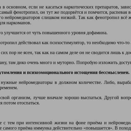
 в основном, если не касаться наркотических препаратов, завис
же самый фенотропил, он тут же подорвётся и помчится, распевая 
его нейромедиаторов слишком низкий. Так как фенотропил всё ж
для наркоманов.
ого улучшится от чуть повышенного уровня дофамина.
отропил действовал как психостимулятор, то необходимо что-то 
их пор не ясен, так как на самом деле он не сводится лишь к 
ану, там дико очень много и муторно. Попробую изложить досту
еутомления и психоэмоционального истощения бессмысленен.
ь нужные нейромедиаторы в должном количестве. Либо, вырабат
временем.
вой организм, лучше вначале хорошо выспаться. Другой вопрос
я потом отоспаться.
е с тем при интенсивной жизни на фоне приёма и нейромедиа
е самого приёма иммунка действительно «повышается». В поход