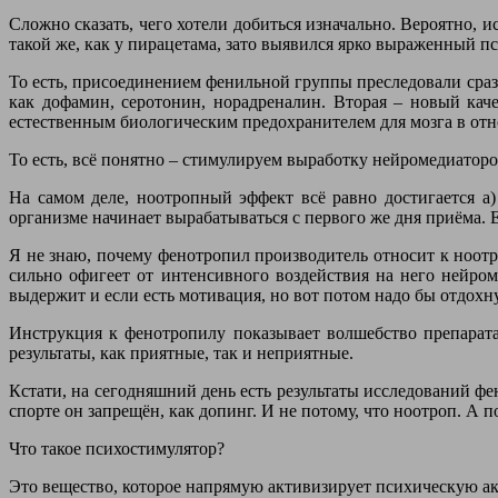
Сложно сказать, чего хотели добиться изначально. Вероятно, 
такой же, как у пирацетама, зато выявился ярко выраженный 
То есть, присоединением фенильной группы преследовали сраз
как дофамин, серотонин, норадреналин. Вторая – новый кач
естественным биологическим предохранителем для мозга в отн
То есть, всё понятно – стимулируем выработку нейромедиаторов
На самом деле, ноотропный эффект всё равно достигается а
организме начинает вырабатываться с первого же дня приёма. Е
Я не знаю, почему фенотропил производитель относит к ноотр
сильно офигеет от интенсивного воздействия на него нейро
выдержит и если есть мотивация, но вот потом надо бы отдохну
Инструкция к фенотропилу показывает волшебство препарата,
результаты, как приятные, так и неприятные.
Кстати, на сегодняшний день есть результаты исследований фен
спорте он запрещён, как допинг. И не потому, что ноотроп. А п
Что такое психостимулятор?
Это вещество, которое напрямую активизирует психическую акт