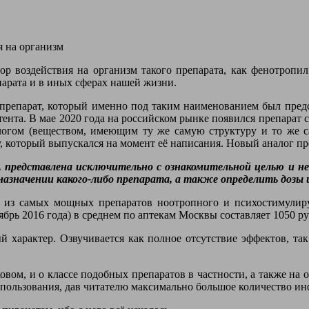
ор воздействия на организм такого препарата, как фенотропил
парата и в иных сферах нашей жизни.
 препарат, который именно под таким наименованием был предс
ента. В мае 2020 года на российском рынке появился препарат
логом (веществом, имеющим ту же самую структуру и то же с
у, который выпускался на момент её написания. Новый аналог п
представлена исключительно с ознакомительной целью и не 
значении какого-либо препарата, а также определить дозы и
м из самых мощных препаратов ноотропного и психостимулир
брь 2016 года) в среднем по аптекам Москвы составляет 1050 руб
й характер. Озвучивается как полное отсутствие эффектов, та
овом, и о классе подобных препаратов в частности, а также на
использования, дав читателю максимально большое количество 