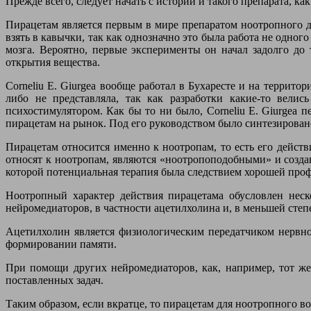
Прежде всего, следует начать с истории и такого препарата, как
Пирацетам является первым в мире препаратом ноотропного де
взять в кавычки, так как однозначно это была работа не одно
мозга. Вероятно, первые эксперименты он начал задолго до
открытия вещества.
Corneliu E. Giurgea вообще работал в Бухаресте и на террито
либо не представляла, так как разработки какие-то велис
психостимулятором. Как бы то ни было, Corneliu E. Giurgea 
пирацетам на рынок. Под его руководством было синтезировано
Пирацетам относится именно к ноотропам, то есть его дейст
относят к ноотропам, являются «ноотропоподобными» и созда
которой потенциальная терапия была следствием хорошей проф
Ноотропный характер действия пирацетама обусловлен неск
нейромедиаторов, в частности ацетилхолина и, в меньшей степ
Ацетилхолин является физиологическим передатчиком нервног
формировании памяти.
При помощи других нейромедиаторов, как, например, тот же
поставленных задач.
Таким образом, если вкратце, то пирацетам для ноотропного 