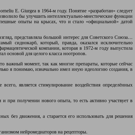
eliu E. Giurgea в 1964-м году. Понятие «разработан» следует
е позволило бы улучшить интеллектуально-мнестические функции
успешные опыты на крысах, что и стало «официальной» датой
й взгляд, представляла большой интерес для Советского Союза…
самый сиднокарб, который, правда, оказался исключительно
 фармацевтической компании, которая в 1972-м году выпустила
ал основой для целого класса ноотропов.
то важный момент, так как многие препараты, которые сейчас
лько я понимаю, изначально имел иную идеологию создания, в
 всего, является стимулирование воздействия определённых
 и при получении нового опыта, то есть активно участвует в
ых без движения, а старается его использовать для решения
рганизмом нейромедиаторов на рецепторы.