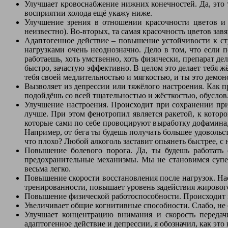
Улучшает кровоснабжение нижних конечностей. Да, это т
восприятии холода ещё укажу ниже.
Улучшение зрения в отношении красочности цветов и 
неизвестно). Во-вторых, та самая красочность цветов за
Адаптогенное действие – повышение устойчивости к стр
нагрузками очень неоднозначно. Дело в том, что если
работаешь, хоть умственно, хоть физически, препарат д
быстро, зачастую эффективно. В целом это делает тебя ж
тебя своей медлительностью и мягкостью, и ты это демон
Вызволяет из депрессии или тяжёлого настроения. Как п
подойдёшь со всей тщательностью и жёсткостью, обусло
Улучшение настроения. Происходит при сохранении при
лучше. При этом фенотропил является ракетой, к которо
которые сами по себе провоцируют выработку дофамина,
Например, от бега ты будешь получать большее удовольс
что плохо? Любой алкоголь заставит опьянеть быстрее, с
Повышение болевого порога. Да, ты будешь работать 
предохранительные механизмы. Мы не становимся супер
весьма легко.
Повышение скорости восстановления после нагрузок. Наск
тренированности, повышает уровень задействия жировог
Повышение физической работоспособности. Происходит н
Увеличивает общие когнитивные способности. Слабо, не с
Улучшает концентрацию внимания и скорость переда
адаптогенное действие и депрессии, я обозначил, как это