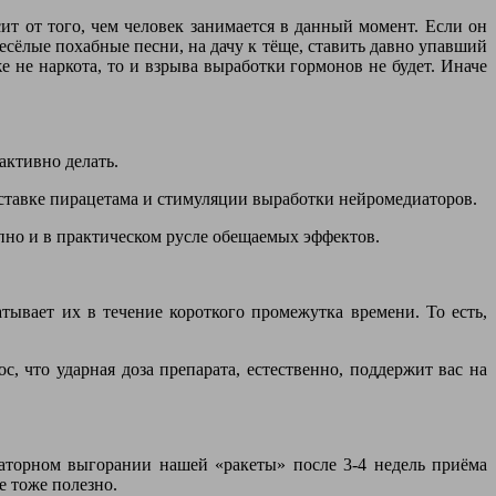
ит от того, чем человек занимается в данный момент. Если он
весёлые похабные песни, на дачу к тёще, ставить давно упавший
е не наркота, то и взрыва выработки гормонов не будет. Иначе
активно делать.
доставке пирацетама и стимуляции выработки нейромедиаторов.
пно и в практическом русле обещаемых эффектов.
ывает их в течение короткого промежутка времени. То есть,
, что ударная доза препарата, естественно, поддержит вас на
торном выгорании нашей «ракеты» после 3-4 недель приёма
е тоже полезно.