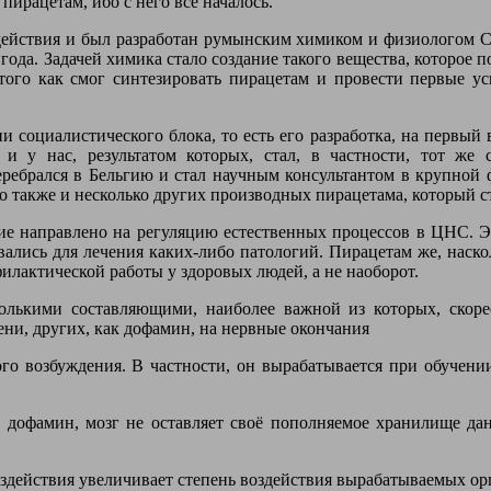
 пирацетам, ибо с него всё началось.
йствия и был разработан румынским химиком и физиологом Corn
го года. Задачей химика стало создание такого вещества, которо
 того как смог синтезировать пирацетам и провести первые 
рии социалистического блока, то есть его разработка, на первы
ь и у нас, результатом которых, стал, в частности, тот же 
перебрался в Бельгию и стал научным консультантом в крупной
 также и несколько других производных пирацетама, который ст
вие направлено на регуляцию естественных процессов в ЦНС. Э
вались для лечения каких-либо патологий. Пирацетам же, наско
илактической работы у здоровых людей, а не наоборот.
олькими составляющими, наиболее важной из которых, скорее
ени, других, как дофамин, на нервные окончания
о возбуждения. В частности, он вырабатывается при обучении
 дофамин, мозг не оставляет своё пополняемое хранилище данн
воздействия увеличивает степень воздействия вырабатываемых о