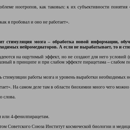
облеме ноотропов, как таковых: к их субъективности понятия 
как я пробовал и оно не работает».
дит стимуляция мозга – обработка новой информации, обу
ходимых нейромедиаторов. А если не вырабатывает, то и сти
адеются на ощутимый эффект, но не создают для него условий (
 разный в принципе и при слабом эффекте пирацетама – слабом п
нь стимуляции работы мозга и уровень выработки необходимых 
ает». На самом деле там в области биохимии много чего можно н
о слова.
м или 4-фенилпирацетам.
акатом Советского Союза Институт космической биологии и мед