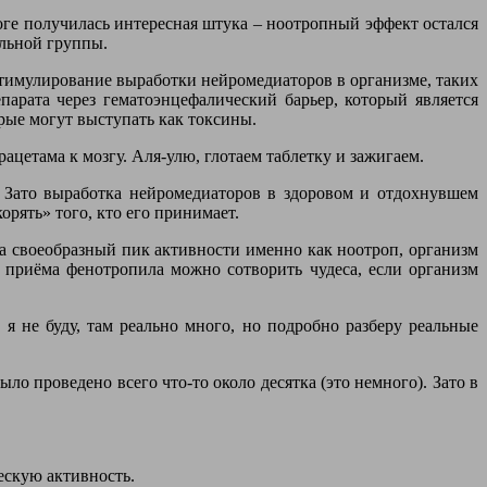
тоге получилась интересная штука – ноотропный эффект остался
ильной группы.
стимулирование выработки нейромедиаторов в организме, таких
арата через гематоэнцефалический барьер, который является
рые могут выступать как токсины.
ацетама к мозгу. Аля-улю, глотаем таблетку и зажигаем.
. Зато выработка нейромедиаторов в здоровом и отдохнувшем
орять» того, кто его принимает.
на своеобразный пик активности именно как ноотроп, организм
 приёма фенотропила можно сотворить чудеса, если организм
я не буду, там реально много, но подробно разберу реальные
ло проведено всего что-то около десятка (это немного). Зато в
ескую активность.