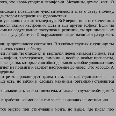
того, что кровь уходит к периферии. Механизм, думаю, ясен. О
исходит повышение чувствительности глаз к свету (почему,
едиатором настроения и удовольствия.
в условиях низких температур. Всё верно, но с психическими
аются скачки настроения. Есть и ещё другой эффект. Если ты
 время на обдумывание поступков и решений, ты принимаешь их
ё больше усугубляется. И окружающие люди начинают раздражать
ичин депрессивного состояния. В тяжёлых случаях к суициду ты
решаешь свою проблему.
ем лучше ты отдохнул и выспался перед началом приёма, тем
е – кофеин, элеутерококк, лимонник, вообще любые препараты,
е вещества, которые способны доставлять любое удовольствие.
нет на подвиги и задерёт настроение до небес. Это хорошо. А
 дурным.
Это резко провоцирует травматизм, так как сдвигаются наши
ё есть, но зыбки и сломать механизм (организм) становится
станавливать запасы гликогена, а также, в случае необходимой
и выработки гормонов, в том числе влияющих на мотивацию.
ся быстро при стимуляции мозга, но выше, где писал про