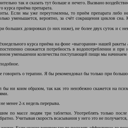
ительно так и сказать тут больше и нечего. Вызвано воздейст
о курса приёма препарата.
нты. Если мы уже переутомлены, то приём препарата либо не 
олько уменьшается, вероятно, за счёт сокращения циклов сна.
ри больших дозировках (о них ниже), не более двух суток и с
ёхнедельного курса приёма на фоне «выгорания» нашей ракеты 
о постепенно снижается потребность в водопотреблении и при
твенном уменьшении количества поступающей пищи мы начинаем 
 подобное.
е говорить о терапии. Я бы рекомендовал бы только при больш
ал бы ни коим образом, так как это неизбежно скажется на пс
ями.
не менее 2-х недель перерыва.
льшим по массе людям три таблетки. Употреблять только после
ратно. Учитывая скорость всасывания у него это не получается,
й жизни. Если нужно вечером где-то посидеть эффективно до поз