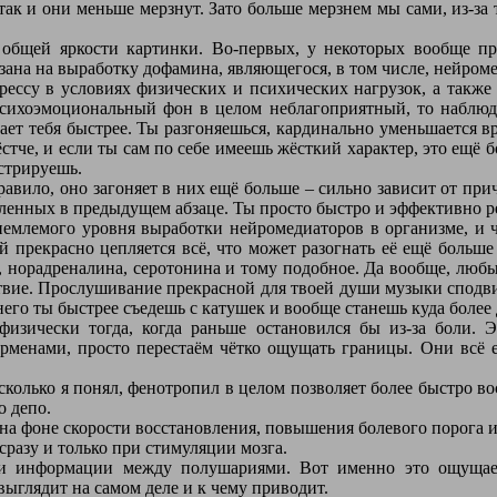
ак и они меньше мерзнут. Зато больше мерзнем мы сами, из-за 
общей яркости картинки. Во-первых, у некоторых вообще про
вязана на выработку дофамина, являющегося, в том числе, нейром
ессу в условиях физических и психических нагрузок, а также 
 психоэмоциональный фон в целом неблагоприятный, то наблюд
елает тебя быстрее. Ты разгоняешься, кардинально уменьшается
ёстче, и если ты сам по себе имеешь жёсткий характер, это ещ
стрируешь.
равило, оно загоняет в них ещё больше – сильно зависит от пр
вленных в предыдущем абзаце. Ты просто быстро и эффективно 
емлемого уровня выработки нейромедиаторов в организме, и ч
й прекрасно цепляется всё, что может разогнать её ещё больш
 норадреналина, серотонина и тому подобное. Да вообще, любы
твие. Прослушивание прекрасной для твоей души музыки сподвиг
 него ты быстрее съедешь с катушек и вообще станешь куда более
физически тогда, когда раньше остановился бы из-за боли. 
менами, просто перестаём чётко ощущать границы. Они всё ещ
олько я понял, фенотропил в целом позволяет более быстро вос
о депо.
а фоне скорости восстановления, повышения болевого порога 
разу и только при стимуляции мозга.
чи информации между полушариями. Вот именно это ощущает
 выглядит на самом деле и к чему приводит.