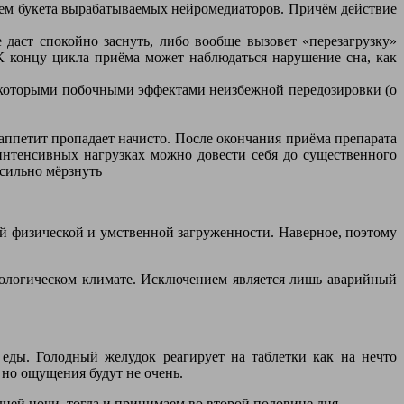
вием букета вырабатываемых нейромедиаторов. Причём действие
даст спокойно заснуть, либо вообще вызовет «перезагрузку»
 К концу цикла приёма может наблюдаться нарушение сна, как
 некоторыми побочными эффектами неизбежной передозировки (о
аппетит пропадает начисто. После окончания приёма препарата
 интенсивных нагрузках можно довести себя до существенного
сильно мёрзнуть
ой физической и умственной загруженности. Наверное, поэтому
ихологическом климате. Исключением является лишь аварийный
 еды. Голодный желудок реагирует на таблетки как на нечто
 но ощущения будут не очень.
дней ночи, тогда и принимаем во второй половине дня.