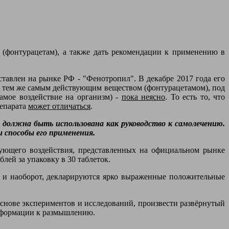
 (фонтурацетам), а также дать рекомендации к применению в
тавлен на рынке РФ - "Фенотропил". В декабре 2017 года его
 с тем же самым действующим веществом (фонтурацетамом), под
амое воздействие на организм) -
пока неясно
. То есть то, что
репарата
может отличаться
.
должна быть использована как руководство к самолечению.
 способы его применения.
ующего воздействия, представленных на официальном рынке
лей за упаковку в 30 таблеток.
к и наоборот, декларируются ярко выраженные положительные
 основе экспериментов и исследований, произвести развёрнутый
информации к размышлению.