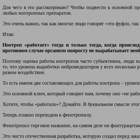
Для чего я это рассматриваю? Чтобы подвести к основной пр
любых ноотропных препаратов.
Это очень важно, так как многие люди говорят «это фуфло, так 
Итак:
Ноотроп «работает» тогда и только тогда, когда происхо
противном случае организм попросту не вырабатывает необ
Поэтому оценка работы ноотропов часто субъективна, люди н
то, что уровень выработки нейромедиаторов у всех несколько
разное воздействие.
То есть имеем две составляющих для работы ноотропа – урове
Это основной ключ, который говорит нам, почему оно «не работ
Хотите, чтобы «работало»? Думайте. В буквальном смысле этог
Теперь плавно переходим к фенотропилу.
Фенотропил торговое название, на самом деле он фонтурацета
Это чисто отечественная разработка, которую создал перед з