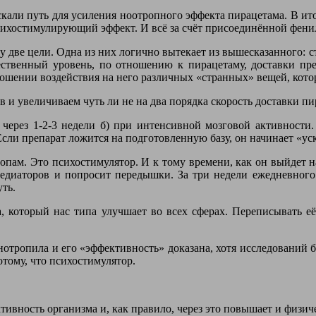
искали путь для усиления ноотропного эффекта пирацетама. В и
психостимулирующий эффект. И всё за счёт присоединённой фен
у две цели. Одна из них логично вытекает из вышесказанного: 
ественный уровень, по отношению к пирацетаму, доставки преп
ошении воздействия на него различных «странных» вещей, кото
 и увеличиваем чуть ли не на два порядка скорость доставки пир
) через 1-2-3 недели б) при интенсивной мозговой активности
сли препарат ложится на подготовленную базу, он начинает «уск
опам. Это психостимулятор. И к тому времени, как он выйдет 
медиаторов и попросит передышки. За три недели ежедневного
ть.
 который нас типа улучшает во всех сферах. Переписывать её 
отропила и его «эффективность» доказана, хотя исследований бы
отому, что психостимулятор.
ивность организма и, как правило, через это повышает и физич