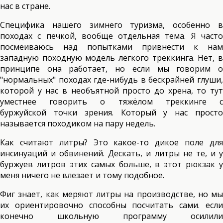
нас в стране.
Специфика нашего зимнего туризма, особенно в
походах с печкой, вообще отдельная тема. Я часто
посмеиваюсь над попытками привнести к нам
западную походную модель лёгкого треккинга. Нет, в
принципе она работает, но если мы говорим о
"нормальных" походах где-нибудь в бескрайней глуши,
которой у нас в необъятной просто до хрена, то тут
уместнее говорить о тяжёлом треккинге с
буржуйской точки зрения. Который у нас просто
называется походиком на пару недель.
Как считают литры? Это какое-то дикое поле для
инсинуаций и обвинений. Дескать, и литры не те, и у
буржуев литров этих самых больше, в этот рюкзак у
меня ничего не влезает и тому подобное.
Фиг знает, как меряют литры на производстве, но мы
их ориентировочно способны посчитать сами. если
конечно школьную программу осилили