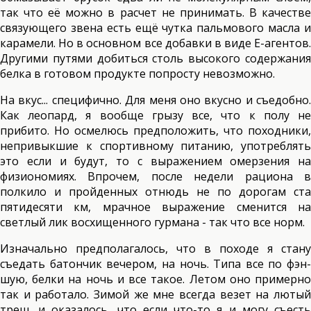
так что её можно в расчет не принимать. В качестве
связующего звена есть ещё чутка пальмового масла и
карамели. Но в основном все добавки в виде Е-агентов.
Другими путями добиться столь высокого содержания
белка в готовом продукте попросту невозможно.
На вкус... специфично. Для меня оно вкусно и съедобно.
Как леопард, я вообще грызу все, что к полу не
прибито. Но осмелюсь предположить, что походники,
непривыкшие к спортивному питанию, употреблять
это если и будут, то с выражением омерзения на
физиономиях. Впрочем, после недели рациона в
полкило и пройденных отнюдь не по дорогам ста
пятидесяти км, мрачное выражение сменится на
светлый лик восхищенного гурмана - так что все норм.
Изначально предполагалось, что в походе я стану
съедать батончик вечером, на ночь. Типа все по фэн-
шую, белки на ночь и все такое. Летом оно примерно
так и работало. Зимой же мне всегда везет на лютый
треш, и оказалось, что если что-то я и могу съесть