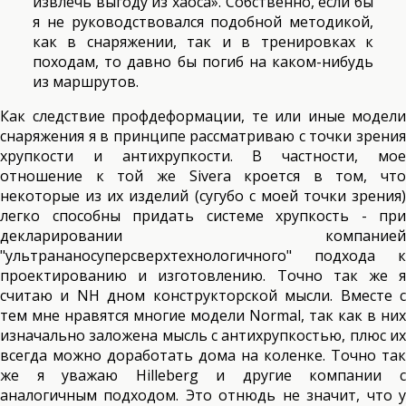
извлечь выгоду из хаоса». Собственно, если бы
я не руководствовался подобной методикой,
как в снаряжении, так и в тренировках к
походам, то давно бы погиб на каком-нибудь
из маршрутов.
Как следствие профдеформации, те или иные модели
снаряжения я в принципе рассматриваю с точки зрения
хрупкости и антихрупкости. В частности, мое
отношение к той же Sivera кроется в том, что
некоторые из их изделий (сугубо с моей точки зрения)
легко способны придать системе хрупкость - при
декларировании компанией
"ультрананосуперсверхтехнологичного" подхода к
проектированию и изготовлению. Точно так же я
считаю и NH дном конструкторской мысли. Вместе с
тем мне нравятся многие модели Normal, так как в них
изначально заложена мысль с антихрупкостью, плюс их
всегда можно доработать дома на коленке. Точно так
же я уважаю Hilleberg и другие компании с
аналогичным подходом. Это отнюдь не значит, что у