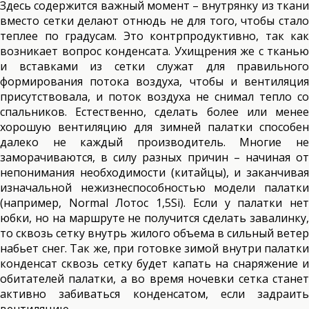
Здесь содержится важный момент – внутрянку из ткани
вместо сетки делают отнюдь не для того, чтобы стало
теплее по градусам. Это контрпродуктивно, так как
возникает вопрос конденсата. Ухищрения же с тканью
и вставками из сетки служат для правильного
формирования потока воздуха, чтобы и вентиляция
присутствовала, и поток воздуха не снимал тепло со
спальников. Естественно, сделать более или менее
хорошую вентиляцию для зимней палатки способен
далеко не каждый производитель. Многие не
заморачиваются, в силу разных причин – начиная от
непонимания необходимости (китайцы), и заканчивая
изначальной нежизнеспособностью модели палатки
(например, Normal Лотос 1,5Si). Если у палатки нет
юбки, но на маршруте не получится сделать завалинку,
то сквозь сетку внутрь жилого объема в сильный ветер
набьет снег. Так же, при готовке зимой внутри палатки
конденсат сквозь сетку будет капать на снаряжение и
обитателей палатки, а во время ночевки сетка станет
активно забиваться конденсатом, если задраить
вентиляцию.