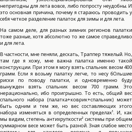
непригодны для лета вовсе, либо попросту неудобны. И
это основная причина, почему я стараюсь проводить у
себя четкое разделение палаток для зимы и для лета.
На самом деле, для разных зимних регионов палатки
тоже разные, хотя абсолютно то же самое справедливо
и для лета.
В частности, мне пеняли, дескать, Траппер тяжелый. Но,
там где я хожу, мне важна палатка именно такой
конструкции. При этом я могу взять спальник весом 400
грамм. Если я возьму палатку легче, то несу бОльшие
риски по поводу палатки, и одновременно буду
вынужден взять спальник весом 700 грамм. Это
нерационально, ибо проигрышно. То есть, общий вес
спального набора (палатка+коврик+спальник) может
быть одним и тем же, но вес составляющих этого
набора изменяться в определенных пределах¹. И, как
мы видим, степень антихрупкости² системы при общем
суммарном весе может быть разной. Зная слабое место
системы для каждого региона, я повышаю