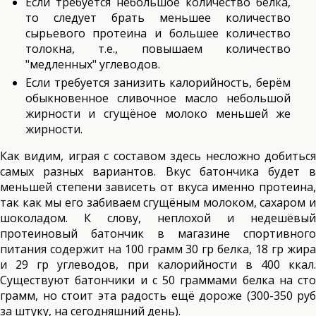
Если требуется небольшое количество белка,
то следует брать меньшее количество
сырьевого протеина и большее количество
толокна, т.е., повышаем количество
"медленных" углеводов.
Если требуется занизить калорийность, берём
обыкновенное сливочное масло небольшой
жирности и сгущёное молоко меньшей же
жирности.
Как видим, играя с составом здесь несложно добиться
самых разных вариантов. Вкус батончика будет в
меньшей степени зависеть от вкуса именно протеина,
так как мы его забиваем сгущёным молоком, сахаром и
шоколадом. К слову, неплохой и недешёвый
протеиновый батончик в магазине спортивного
питания содержит на 100 грамм 30 гр белка, 18 гр жира
и 29 гр углеводов, при калорийности в 400 ккал.
Существуют батончики и с 50 граммами белка на сто
грамм, но стоит эта радость ещё дороже (300-350 руб
за штуку, на сегодняшний день).