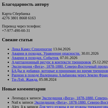
Благодарность автору
Карта Сбербанка
4276 3801 8668 6163
Перевод через телефон:
+7-977-490-60-31
Свежие статьи
Лика Камо: Спиценогие
13.04.2026
Аварии в походах. Уравнение опасности.
30.01.2026
Аварии в походах. События.
07.01.2026
Адаптационный ресурс в контексте тренировок
25.12.202
Экспедиция «Вега», 1878-1880. Северо-Восточный прохо
БАДы и добавки, которые я принимаю во время трениро
Рацион в походе Валериана Альбанова через Землю Фран
Ти-Лэй. Жажда.
05.08.2024
Новые комментарии
Леопард
к записи
Экспедиция «Вега», 1878-1880. Северо
Nail
к записи
Экспедиция «Вега», 1878-1880. Северо-Вос
Alex_li
к записи
Для чего нужны и не нужны треккинговы