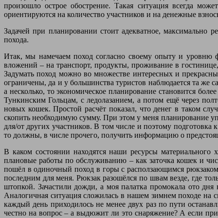
произошло острое обострение. Такая ситуация всегда може
ориентируются на количество участников и на денежные взносы
Задачей при планировании стоит адекватное, максимально ре
похода.
Итак, мы намечаем поход согласно своему опыту и уровню 
вложений – на транспорт, продукты, проживание в гостинице,
Задумать поход можно во множестве интересных и прекрасных 
ограничены, да и у большинства туристов наблюдается та же с
а несколько, то экономическое планирование становится более
Тункинским Гольцам, с ледолазанием, а потом ещё через полт
новых кошек. Простой расчёт показал, что денег в таком слу
скопить необходимую сумму. При этом у меня планирование упр
для/от других участников. В том числе и поэтому подготовка 
то должны, в числе прочего, получить информацию о предстоя
В каком состоянии находятся наши ресурсы материального ха
плановые работы по обслуживанию – как заточка кошек и чи
пошёл в одиночный поход в горы с расползающимся рюкзаком и
последним для меня. Рюкзак разошёлся по швам везде, где тол
штопкой. Зачастили дожди, а моя палатка промокала ото дня 
Аналогичная ситуация сложилась в нашем зимнем походе на с
каждый день приходилось не менее двух раз по пути останавл
честно на вопрос – а выдюжит ли это снаряжение? А если пр