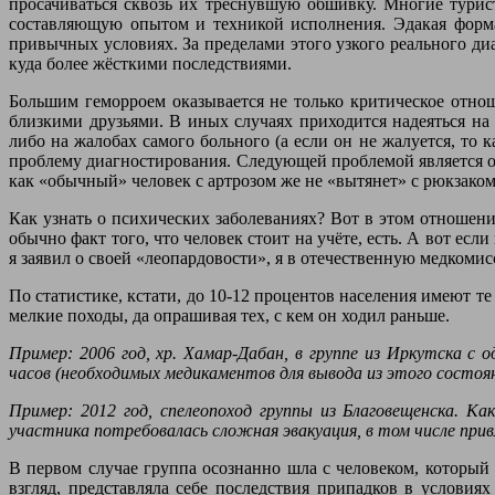
просачиваться сквозь их треснувшую обшивку. Многие тури
составляющую опытом и техникой исполнения. Эдакая форма 
привычных условиях. За пределами этого узкого реального ди
куда более жёсткими последствиями.
Большим геморроем оказывается не только критическое отноше
близкими друзьями. В иных случаях приходится надеяться на
либо на жалобах самого больного (а если он не жалуется, то 
проблему диагностирования. Следующей проблемой является отн
как «обычный» человек с артрозом же не «вытянет» с рюкзаком п
Как узнать о психических заболеваниях? Вот в этом отношени
обычно факт того, что человек стоит на учёте, есть. А вот есл
я заявил о своей «леопардовости», я в отечественную медкоми
По статистике, кстати, до 10-12 процентов населения имеют т
мелкие походы, да опрашивая тех, с кем он ходил раньше.
Пример: 2006 год, хр. Хамар-Дабан, в группе из Иркутска с
часов (необходимых медикаментов для вывода из этого состоян
Пример: 2012 год, спелеопоход группы из Благовещенска. К
участника потребовалась сложная эвакуация, в том числе прив
В первом случае группа осознанно шла с человеком, который 
взгляд, представляла себе последствия припадков в условия