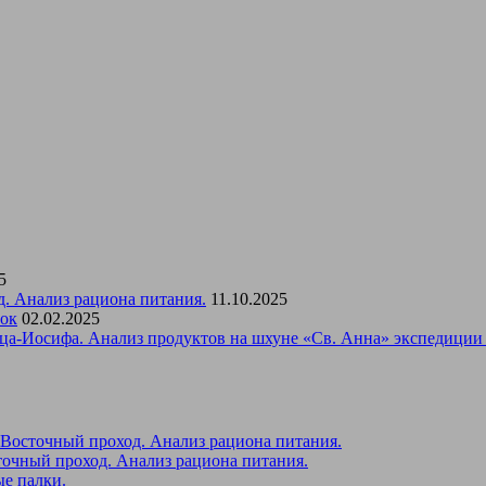
5
д. Анализ рациона питания.
11.10.2025
вок
02.02.2025
ца-Иосифа. Анализ продуктов на шхуне «Св. Анна» экспедиции 
-Восточный проход. Анализ рациона питания.
точный проход. Анализ рациона питания.
е палки.