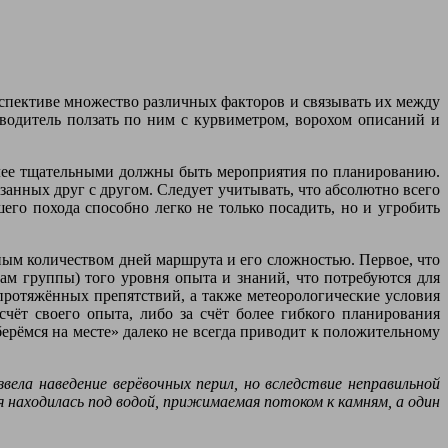
спективе множество различных факторов и связывать их между
водитель ползать по ним с курвиметром, ворохом описаний и
более тщательными должны быть мероприятия по планированию.
занных друг с другом. Следует учитывать, что абсолютно всего
его похода способно легко не только посадить, но и угробить
ым количеством дней маршрута и его сложностью. Первое, что
ам группы) того уровня опыта и знаний, что потребуются для
протяжённых препятствий, а также метеорологические условия
чёт своего опыта, либо за счёт более гибкого планирования
рёмся на месте» далеко не всегда приводит к положительному
звела наведение верёвочных перил, но вследствие неправильной
 находилась под водой, прижимаемая потоком к камням, а один