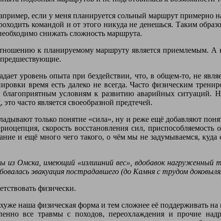
пример, если у меня планируется сольный маршрут примерно на 
роходить командой и от этого никуда не денешься. Таким образ
необходимо снижать сложность маршрута.
 отношению к планируемому маршруту является приемлемым. А н
и предшествующие.
адает уровень опыта при бездействии, что, в общем-то, не явл
нировки время есть далеко не всегда. Часто физическим тренир
 благоприятным условиям к развитию аварийных ситуаций. Н
 это часто является своеобразной предтечей.
вкладывают только понятие «сила», ну и реже ещё добавляют поня
проприоцепция, скорость восстановления сил, приспособляемост
ание и ещё много чего такого, о чём мы не задумываемся, куда 
пы из Омска, имеющий «излишний вес», вдобавок нагруженный т
ебовалась эвакуация пострадавшего (до Камня с трудом доковылял
етствовать физически.
м хуже наша физическая форма и тем сложнее её поддерживать на 
пенно все травмы с походов, переохлаждения и прочие надр