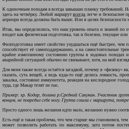
К одиночным походам я всегда завышаю планку требований. На
здесь на четвёрку. Любой маршрут
всегда
легче и безопаснее п
априори всегда должны быть выше. Или в целях безопасности 
Итак, мы определились, что наш уровень опыта и знаний по
входит как физическая подготовка, так и болезни, текущие ил
Физподготовка имеет свойство ухудшаться ещё быстрее, чем п
способствует её самоподдержанию, а на самостоятельные тре
крайне измотанному состоянию группы в ходовых походах и
аварийной ситуацией обычно не связывают, хотя, на мой взгляд,
Для меня также всегда остаётся загадкой, почему в «физику» 
сказать, суть вещей, а ведь куда-то ещё делись ловкость, 
закалка, состояние иммунитета, реакция на кислородное голод
туда, где Макар телят не пас.
Пример: хр. Кодар, долина р.Средний Сакукан. Участник груп
концов, не повредил себе ногу. Группа сошла с маршрута, потр
Просто одного лишь желания идти мало, желанию нужно соотв
Есть ещё и такая проблема, что чем старше мы становимся, те
может позволить работать по максимуму, зато потом посте