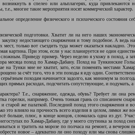
т возникнуть в спелео или альплагерях, куда привлекаются 
, т.е., многие такие мероприятия носят коммерческий характер.
альное определение физического и психического состояния себ
физической подготовки. Хватит ли на него наших экономичес
 закупку недостающего снаряжения и тому подобное. А ведь на 
мест, только вот съездить туда может оказаться накладно. Эт
амая картина. При этом, если у нас планируется не один единст
 сложным. Приведу пример. Через неделю я ухожу в поход, а зат
ора месяца поход по Хамар-Дабану. Поход на Тункинские Гольцы
чае на Тунки мне не хватит, зато, если поменять местами Хам
ощено за счёт того, что в эти походы я иду один. Соответствен
к серьёзным походам начинается задолго, как минимум за полгод
щих прямых расходах, подсчитать сопутствующие, и подумать, а
рактера? Т.е., снаряжение, одежда, обувь? Требует ли она ре
стка горелки, например. Очень тонкая грань со списанием сна
 старой же палаткой. Последний поход этого снаряжения и всё,
ько это влияло на прочность всего изделия в целом, лямки же в
всё больше, плюс, в конце концов, сломалась одна из дуг. Учас
негоступах по Хамар-Дабану, где у моего спутника за поход сн
иваться и тратить на морозе по полчаса на ремонт, а вечером п
иобрести новое – адекватно ли оно походу или мы снова слишко