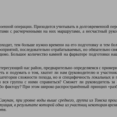
военной операции. Приходится учитывать в долговременной пер
тами с расчерченными на них маршрутами, а несчастный руко
роходит, тем больше нужно времени на его подготовку и тем 
оприятий, последовательно отрабатываемых, но обязательно свя
димо. Большое количество камней на фарватере подготовки наш
тересующий нас район, предварительно определяемся с примерн
еть и подумать о том, хватит ли нам (руководителю и участник
категория сложности похода, но и специфичность локальных и 
 вся группа с ними справиться? Сможет ли руководитель за с
бо фактору? При этом широко распространённый принцип «разбе
 Сакукан, при уровне воды выше среднего, группа из Томска прои
уация, в результате которой одна из участниц некоторая время
ртв.