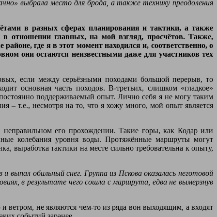
удачно» выбрала место для брода, а также технику преодоления
счётами в разных сферах планирования и тактики, а также
х в отношении главных, на
мой взгляд
, просчётов. Также,
 районе, где я в этот момент находился и, соответственно, о
новном они остаются неизвестными даже для участников тех
рвых, если между серьёзными походами большой перерыв, то
одит основная часть походов. В-третьих, слишком «гладкое»
 постоянно поддерживаемый опыт. Лично себя я не могу таким
– т.е., несмотря на то, что я хожу много, мой опыт является
 неправильном его прохождении. Такие горы, как Кодар или
енные колебания уровня воды. Протяжённые маршруты могут
а, выработка тактики на месте сильно требовательна к опыту,
 и выпал обильный снег. Группа из Пскова оказалась неготовой
виях, в результате чего сошла с маршрута, едва не вымерзнув
и ветром, не являются чем-то из ряда вон выходящим, а входят
аких событий заранее.