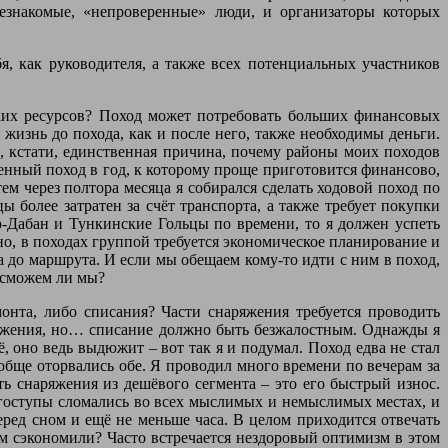
незнакомые, «непроверенные» люди, и организаторы которых
я, как руководителя, а также всех потенциальных участников
ких ресурсов? Поход может потребовать больших финансовых
жизнь до похода, как и после него, также необходимы деньги.
о, кстати, единственная причина, почему районы моих походов
венный поход в год, к которому проще приготовится финансово,
ем через полтора месяца я собирался сделать ходовой поход по
 более затратен за счёт транспорта, а также требует покупки
ар-Дабан и Тункинские Гольцы по времени, то я должен успеть
но, в походах группой требуется экономическое планирование и
а до маршрута. И если мы обещаем кому-то идти с ним в поход,
 сможем ли мы?
монта, либо списания? Части снаряжения требуется проводить
ряжения, но… списание должно быть безжалостным. Однажды я
 оно ведь выдюжит – вот так я и подумал. Поход едва не стал
ообще оторвались обе. Я проводил много времени по вечерам за
ть снаряжения из дешёвого сегмента – это его быстрый износ.
егоступы сломались во всех мыслимых и немыслимых местах, и
еред сном и ещё не меньше часа. В целом приходится отвечать
м сэкономили? Часто встречается нездоровый оптимизм в этом