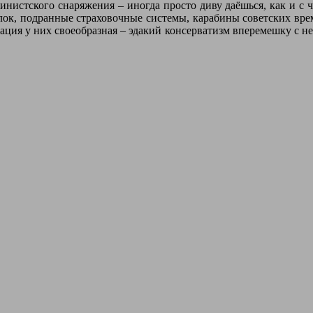
пинистского снаряжения – иногда просто диву даёшься, как и с 
ок, подранные страховочные системы, карабины советских врем
ация у них своеобразная – эдакий консерватизм вперемешку с неж