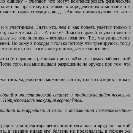
ую ошибку – считают, что могут компенсировать физическую
отает на практике, но только в определённом диапазоне и в
ает та самая ситуация, когда «Акелла промахнулся», только с
к участникам. Знать кто, чем и как болеет, удаётся только с
ю, скажете вы. Ага. А толку? Диагноз врачей осуществляется
сразу же отклонениях – которых немного. Т.е., мы упираемся в
ней. Но хожу в походы я только потому, что тренируюсь, тогда
что плохо, но с этим я хожу в походы уже много лет.
тра (и нарколога), так как при серьёзных формах заболеваний
. После того, как мне выдали разрешение на оружие при том, что
участник «адекватен», можно выяснить, только походив с ним в
ешедший в эпилептический статус и продолжавшийся несколько
мы. Потребовалась эвакуация вертолётом.
аноидной шизофренией. В связи с абсолютной невменяемостью
редств для предотвращения эпистатуса, как и вряд ли, на мой
ва, и внешне никак его болезнь не проявлялась, в походе же