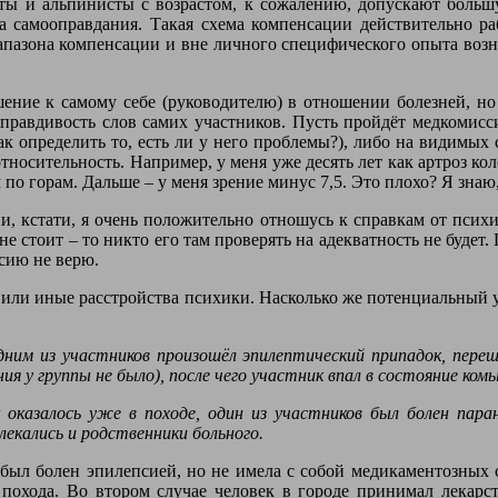
сты и альпинисты с возрастом, к сожалению, допускают больш
самооправдания. Такая схема компенсации действительно раб
апазона компенсации и вне личного специфического опыта возник
ние к самому себе (руководителю) в отношении болезней, но и 
 правдивость слов самих участников. Пусть пройдёт медкомисси
как определить то, есть ли у него проблемы?), либо на видимых 
осительность. Например, у меня уже десять лет как артроз коле
о горам. Дальше – у меня зрение минус 7,5. Это плохо? Я знаю, 
и, кстати, я очень положительно отношусь к справкам от психиа
и не стоит – то никто его там проверять на адекватность не будет
ссию не верю.
е или иные расстройства психики. Насколько же потенциальный 
 одним из участников произошёл эпилептический припадок, пер
ия у группы не было), после чего участник впал в состояние ко
ак оказалось уже в походе, один из участников был болен пар
лекались и родственники больного.
был болен эпилепсией, но не имела с собой медикаментозных с
х похода. Во втором случае человек в городе принимал лекарст