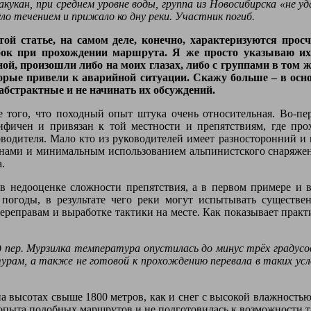
 Сакукан, при среднем уровне воды, группа из Новосибирска «не 
уло течением и прижало ко дну реки. Участник погиб.
ой статье, на самом деле, конечно, характеризуются про
бок при прохождении маршрута. Я же просто указываю и
ной, произошли либо на моих глазах, либо с группами в том же
оторые привели к аварийной ситуации. Скажу больше – в ос
абстрактные и не начинать их обсуждений.
 того, что походный опыт штука очень относительная. Во-пе
ифичен и привязан к той местности и препятствиям, где прох
водителя. Мало кто из руководителей имеет разносторонний и
ами и минимальным использованием альпинистского снаряжения 
.
в недооценке сложности препятствия, а в первом примере и в
 погоды, в результате чего реки могут испытывать существ
реправам и выработке тактики на месте. Как показывает практик
ед пер. Мурзилка температура опустилась до минус трёх градусов
рам, а также не готовой к прохождению перевала в таких усло
а высотах свыше 1800 метров, как и снег с высокой влажностью 
 опыта подобных маршрутов и не подготовилась к возможности т