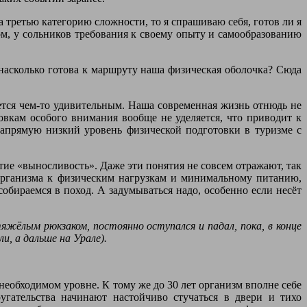
третью категорию сложности, то я спрашиваю себя, готов ли я
ом, у сольников требования к своему опыту и самообразованию
асколько готова к маршруту наша физическая оболочка? Сюда
яется чем-то удивительным. Наша современная жизнь отнюдь не
овкам особого внимания вообще не уделяется, что приводит к
апрямую низкий уровень физической подготовки в туризме с
тие «выносливость». Даже эти понятия не совсем отражают, так
ь организма к физическим нагрузкам и минимальному питанию,
собираемся в поход. А задумываться надо, особенно если несёт
яжёлым рюкзаком, постоянно оступался и падал, пока, в конце
и, а дальше на Урале).
необходимом уровне. К тому же до 30 лет организм вполне себе
угательства начинают настойчиво стучаться в двери и тихо