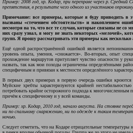
Пример: 2008 год, хр. Кодар, при переправе через р. Средний
препятствия, в результате чего одного из участников опрокин
Примечание: все примеры, которые я буду приводить в эт
вызваны «стечением обстоятельств» и накоплением оши
несмотря на то, что все те случаи, которые связаны не со м
них сразу узнал, я могу не знать некоторых «мелочей», к
групп. Я прошу рассматривать эти примеры как несколько 
Ещё одной распространённой ошибкой является непонимание
уровень опыта, умения, «снижается». Во-вторых, опыт спец
прохождение маршрутов притупляет чувство опасности у руко
назвать, так как мои походы ограничены определёнными район
специфичным и привязан к местности определённого характера
В первых двух примерах в первую очередь ошибки кроются 
Муйские хребты характеризуются крайней нестабильностью
потребовать крайне осторожного подхода к многочисленным пе
причём к специфичному и у всей команды.
Пример: хр. Кодар, 2010 год, начало августа. На стоянке пер
ни по спальному снаряжению, ни по одежде к таким температу
ночью.
Следует отметить, что на Кодаре отрицательные температуры н
в рамки вполне обычной погоды. Группа же до этого не имела