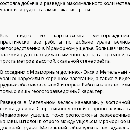
состояла добыча и разведка максимального количества
урановой руды - в самые сжатые сроки.
Как видно из карты-схемы месторождения,
практически все работы по добыче урана велись
непосредственно в Мраморном ущелье. Большая часть
залежей руды находилась именно здесь, в огромной, в
триста метров высотой, скальной стене хребта.
В соседних с Мраморным долинах - Экса и Метельный -
уран обнаружили в коренном залегании, а также в виде
рудных обломков осыпей и морен. Работы в них носили
только лишь геологоразведочный характер.
Разведка в Метельном велась канавами, у восточной
стены долины. С противоположной стороны кряжа, в
Мраморном ущелье, тоже расположены разведочные
канавы. Штолен в отроге между ущельем Мраморное и
долиной ручья Метельный обнаружить не удалось.