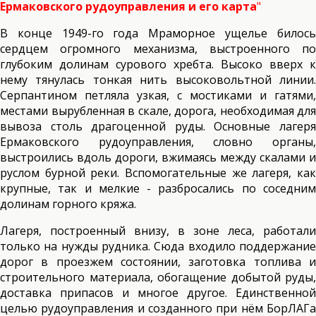
Ермаковского рудоуправления и его карта
"
В конце 1949-го года Мраморное ущелье билось
сердцем огромного механизма, выстроенного по
глубоким долинам сурового хребта. Высоко вверх к
нему тянулась тонкая нить высоковольтной линии.
Серпантином петляла узкая, с мостиками и гатями,
местами вырубленная в скале, дорога, необходимая для
вывоза столь драгоценной руды. Основные лагеря
Ермаковского рудоуправления, словно органы,
выстроились вдоль дороги, вжимаясь между скалами и
руслом бурной реки. Вспомогательные же лагеря, как
крупные, так и мелкие - разбросались по соседним
долинам горного кряжа.
Лагеря, построенный внизу, в зоне леса, работали
только на нужды рудника. Сюда входило поддержание
дорог в проезжем состоянии, заготовка топлива и
строительного материала, обогащение добытой руды,
доставка припасов и многое другое. Единственной
целью рудоуправления и созданного при нём БорЛАГа