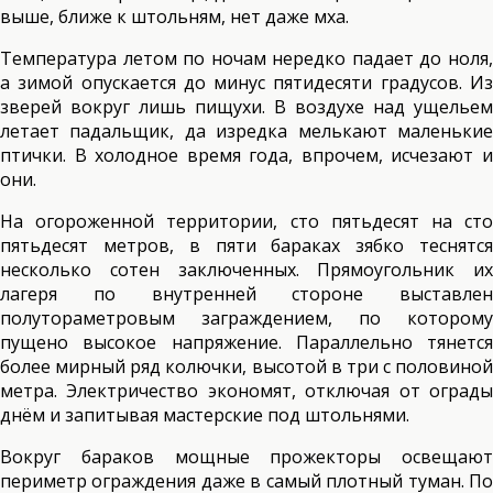
выше, ближе к штольням, нет даже мха.
Температура летом по ночам нередко падает до ноля,
а зимой опускается до минус пятидесяти градусов. Из
зверей вокруг лишь пищухи. В воздухе над ущельем
летает падальщик, да изредка мелькают маленькие
птички. В холодное время года, впрочем, исчезают и
они.
На огороженной территории, сто пятьдесят на сто
пятьдесят метров, в пяти бараках зябко теснятся
несколько сотен заключенных. Прямоугольник их
лагеря по внутренней стороне выставлен
полутораметровым заграждением, по которому
пущено высокое напряжение. Параллельно тянется
более мирный ряд колючки, высотой в три с половиной
метра. Электричество экономят, отключая от ограды
днём и запитывая мастерские под штольнями.
Вокруг бараков мощные прожекторы освещают
периметр ограждения даже в самый плотный туман. По