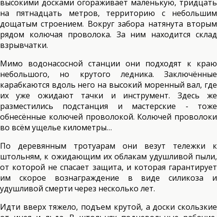
высокими досками огораживает маленькую, тридцать
на пятнадцать метров, территорию с небольшим
дощатым строением. Вокруг забора натянута вторым
рядом колючая проволока. За ним находится склад
взрывчатки.
Мимо водонасосной станции они подходят к краю
небольшого, но крутого ледника. Заключённые
карабкаются вдоль него на высокий моренный вал, где
их уже ожидают тачки и инструмент. Здесь же
разместились подстанция и мастерские - тоже
обнесённые колючей проволокой. Колючей проволоки
во всём ущелье километры…
По деревянным тротуарам они везут тележки к
штольням, к ожидающим их облакам удушливой пыли,
от которой не спасает защита, и которая гарантирует
им скорое вознаграждение в виде силикоза и
удушливой смерти через несколько лет.
Идти вверх тяжело, подъем крутой, а доски скользкие