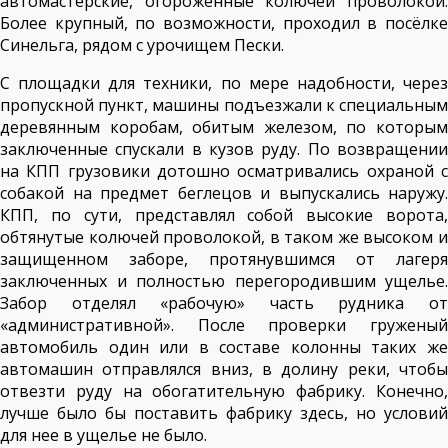
автомастерские, огороженные колючей проволокой.
Более крупный, по возможности, проходил в посёлке
Синельга, рядом с урочищем Пески.
С площадки для техники, по мере надобности, через
пропускной пункт, машины подъезжали к специальным
деревянным коробам, обитым железом, по которым
заключенные спускали в кузов руду. По возвращении
на КПП грузовики дотошно осматривались охраной с
собакой на предмет беглецов и выпускались наружу.
КПП, по сути, представлял собой высокие ворота,
обтянутые колючей проволокой, в таком же высоком и
защищенном заборе, протянувшимся от лагеря
заключенных и полностью перегородившим ущелье.
Забор отделял «рабочую» часть рудника от
«административной». После проверки груженый
автомобиль один или в составе колонны таких же
автомашин отправлялся вниз, в долину реки, чтобы
отвезти руду на обогатительную фабрику. Конечно,
лучше было бы поставить фабрику здесь, но условий
для нее в ущелье не было.