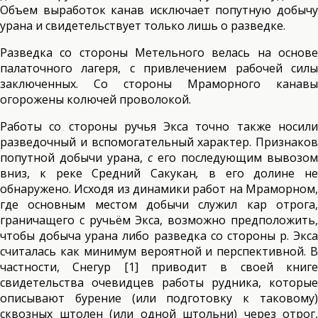
Объем выработок канав исключает попутную добычу
урана и свидетельствует только лишь о разведке.
Разведка со стороны Метельного велась на основе
палаточного лагеря, с привлечением рабочей силы
заключенных. Со стороны Мраморного канавы
огорожены колючей проволокой.
Работы со стороны ручья Экса точно также носили
разведочный и вспомогательный характер. Признаков
попутной добычи урана,
с
его последующим вывозом
вниз, к реке Средний Сакукан
,
в его долине не
обнаружено. Исходя из динамики работ на Мраморном,
где основным местом добычи служил кар отрога,
граничащего с ручьём Экса, возможно предположить,
чтобы добыча урана либо разведка со стороны р. Экса
считалась как минимум вероятной и перспективной. В
частности, Снегур [1] приводит в своей книге
свидетельства очевидцев работы рудника, которые
описывают бурение (или подготовку к таковому)
сквозных штолен (или одной штольни) через отрог,