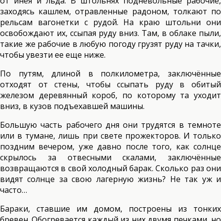
от инея и льда. В штольнях подневольные рабочие,
заходясь кашлем, отравленные радоном, толкают по
рельсам вагонетки с рудой. На краю штольни они
освобождают их, ссыпая руду вниз. Там, в облаке пыли,
такие же рабочие в любую погоду грузят руду на тачки,
чтобы увезти ее еще ниже.
По путям, длиной в полкилометра, заключённые
отходят от стены, чтобы ссыпать руду в обитый
железом деревянный короб, по которому та уходит
вниз, в кузов подъехавшей машины.
Большую часть рабочего дня они трудятся в темноте
или в тумане, лишь при свете прожекторов. И только
поздним вечером, уже давно после того, как солнце
скрылось за отвесными скалами, заключённые
возвращаются в свой холодный барак. Сколько раз они
видят солнце за свою лагерную жизнь? Не так уж и
часто…
Бараки, ставшие им домом, построены из тонких
бревен. Обогревается каждый из них двумя печками, но