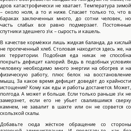
дров катастрофически не хватает. Температура зимой
– около ноля, а то и ниже. Спасает только то, что в
бараках заключенных много, до сотни человек, но
часть слабых все равно подмерзает. Постоянные
спутники здешнего з\к – сырость и кашель.
В качестве кормёжки лишь жидкая баланда, да кислый
не пропеченный хлеб. Столовая находится здесь же, на
их территории. Подобная еда никак не способна
покрыть дефицит калорий. Ведь в подобных условиях
человеку необходимо много энергии на обогрев и на
физическую работу, плюс белок на восстановление
мышц. За какое время дефицит доведёт до крайности
истощения? Кому как еды и работы достанется. Может,
полгода. А может и больше. Если только раньше з\к не
замерзнет, если его не убьет свалившимся сверху
камнем, не завалит в шахте или он не сорвется со
скользкой скалы.
Добавьте сюда жёсткое обращение со стороны
лагерной администрации. И представьте, как без