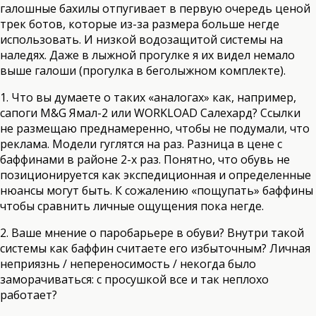
галошные бахилы отпугивает в первую очередь ценой
трек ботов, которые из-за размера больше негде
использовать. И низкой водозащитой системы на
наледях. Даже в лыжной прогулке я их видел немало
выше галоши (прогулка в беголыжном комплекте).
1. Что вы думаете о таких «аналогах» как, например,
сапоги M&G Ямал-2 или WORKLOAD Салехард? Ссылки
не размещаю преднамеренно, чтобы не подумали, что
реклама. Модели гуглятся на раз. Разница в цене с
баффинами в районе 2-х раз. Понятно, что обувь не
позиционируется как экспедиционная и определенные
нюансы могут быть. К сожалению «пощупать» баффины
чтобы сравнить личные ощущения пока негде.
2. Ваше мнение о паробарьере в обуви? Внутри такой
системы как баффин считаете его избыточным? Личная
неприязнь / непереносимость / некогда было
заморачиваться: с просушкой все и так неплохо
работает?