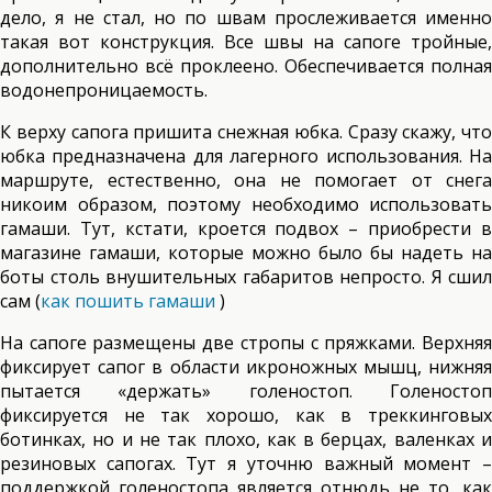
дело, я не стал, но по швам прослеживается именно
такая вот конструкция. Все швы на сапоге тройные,
дополнительно всё проклеено. Обеспечивается полная
водонепроницаемость.
К верху сапога пришита снежная юбка. Сразу скажу, что
юбка предназначена для лагерного использования. На
маршруте, естественно, она не помогает от снега
никоим образом, поэтому необходимо использовать
гамаши. Тут, кстати, кроется подвох – приобрести в
магазине гамаши, которые можно было бы надеть на
боты столь внушительных габаритов непросто. Я сшил
сам (
как пошить гамаши
)
На сапоге размещены две стропы с пряжками. Верхняя
фиксирует сапог в области икроножных мышц, нижняя
пытается «держать» голеностоп. Голеностоп
фиксируется не так хорошо, как в треккинговых
ботинках, но и не так плохо, как в берцах, валенках и
резиновых сапогах. Тут я уточню важный момент –
поддержкой голеностопа является отнюдь не то, как