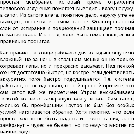
простая мембрана), который кроме отражения
теплового излучения помогает выводить влагу наружу,
в сапог. Из сапога влага, понятное дело, наружу уже не
выходит, остаётся в самом сапоге. Фольгированный
слой от истирания и повреждений защищает прочная
сетчатая ткань. Итого, должно быть семь слоёв, если я
правильно посчитал.
Как правило, в конце рабочего дня вкладыш ощутимо
влажный, но за ночь в спальном мешке он не только
согревает лапы, но и прекрасно высыхает. Над печкой
сохнет достаточно быстро, на костре, если действовать
аккуратно, тоже быстро подсушивается. Т.е., система
работает, но не идеально, по той простой причине, что
сам сапог всё же герметичен. Утром выскабливаем
ложкой из него замёрзшую влагу и всё. Сам сапог,
сколько бы промёрзшим наутро не был, без особых
усилий натягивается обратно. Хотя понятно, что если
просто холодные боты надеть и стоять в них, лапы
замёрзнут – чудес не бывает, но почему-то многие их
наивно ждут.