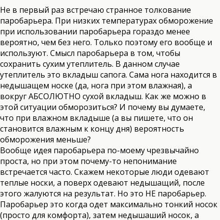
Не в первый раз встречаю странное толкование
паробарьера. При низких температурах обморожение
при использовании паробарьера гораздо менее
вероятно, чем без него. Только поэтому его вообще и
используют. Смысл паробарьера в том, чтобы
сохранить сухим утеплитель. В данном случае
утеплитель это вкладыш сапога. Сама нога находится в
недышащем носке (да, нога при этом влажная), а
вокруг АБСОЛЮТНО сухой вкладыш. Как же можно в
этой ситуации обморозиться? И почему вы думаете,
что при влажном вкладыше (а вы пишете, что он
становится влажным к концу дня) вероятность
обморожения меньше?
Вообще идея паробарьера по-моему чрезвычайно
проста, но при этом почему-то непонимание
встречается часто. Скажем некоторые люди одевают
теплые носки, а поверх одевают недышащий, после
этого жалуются на результат. Но это НЕ паробарьер.
Паробарьер это когда одет максимально тонкий носок
(просто для комфорта), затем недышаший носок, а