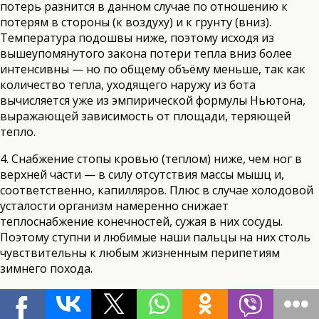
потерь разнится в данном случае по отношению к
потерям в стороны (к воздуху) и к грунту (вниз).
Температура подошвы ниже, поэтому исходя из
вышеупомянутого закона потери тепла вниз более
интенсивны — но по общему объёму меньше, так как
количество тепла, уходящего наружу из бота
вычисляется уже из эмпирической формулы Ньютона,
выражающей зависимость от площади, теряющей
тепло.
4. Снабжение стопы кровью (теплом) ниже, чем ног в
верхней части — в силу отсутствия массы мышц и,
соответственно, капилляров. Плюс в случае холодовой
усталости организм намеренно снижает
теплоснабжение конечностей, сужая в них сосуды.
Поэтому ступни и любимые наши пальцы на них столь
чувствительны к любым жизненным перипетиям
зимнего похода.
5. Во время длительного движения под нагрузкой в
паробарьере (для обуви) нога интенсивно потеет и