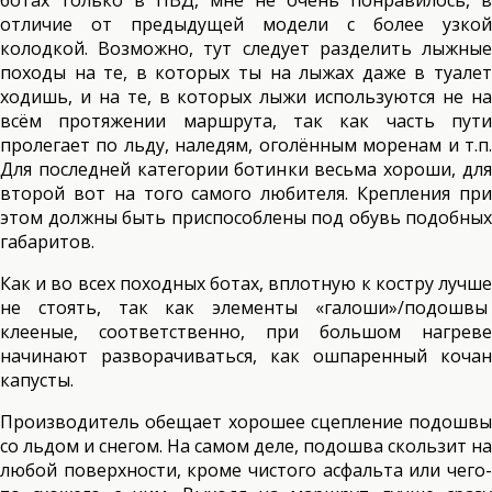
ботах только в ПВД, мне не очень понравилось, в
отличие от предыдущей модели с более узкой
колодкой. Возможно, тут следует разделить лыжные
походы на те, в которых ты на лыжах даже в туалет
ходишь, и на те, в которых лыжи используются не на
всём протяжении маршрута, так как часть пути
пролегает по льду, наледям, оголённым моренам и т.п.
Для последней категории ботинки весьма хороши, для
второй вот на того самого любителя. Крепления при
этом должны быть приспособлены под обувь подобных
габаритов.
Как и во всех походных ботах, вплотную к костру лучше
не стоять, так как элементы «галоши»/подошвы
клееные, соответственно, при большом нагреве
начинают разворачиваться, как ошпаренный кочан
капусты.
Производитель обещает хорошее сцепление подошвы
со льдом и снегом. На самом деле, подошва скользит на
любой поверхности, кроме чистого асфальта или чего-