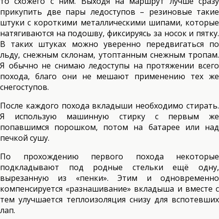
то схожего с ним. Выходя на маршрут лучше сразу
прикупить две пары ледоступов – резиновые такие
штуки с короткими металлическими шипами, которые
натягиваются на подошву, фиксируясь за носок и пятку.
В таких штуках можно уверенно передвигаться по
льду, снежным склонам, утоптанным снежным тропам.
Я обычно не снимаю ледоступы на протяжении всего
похода, благо они не мешают применению тех же
снегоступов.
После каждого похода вкладыши необходимо стирать.
Я использую машинную стирку с первым же
попавшимся порошком, потом на батарее или над
печкой сушу.
По прохождению первого похода некоторые
подкладывают под родные стельки ещё одну,
вырезанную из «пенки». Этим и одновременно
компенсируется «разнашивание» вкладыша и вместе с
тем улучшается теплоизоляция снизу для вспотевших
лап.