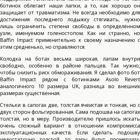
ботинок облегает наши лапки, а то, как хорошо он
защищает от травматизма. Не всегда необходимо для
достижения последнего лодыжку стягивать, нужно
лишь ограничить степени свободы в определённом
узле, именуемом голеностопом. Как ни странно, но
Baffin Impact применительно к своему назначению с
этим средненько, но справляются.
Колодка на ботах весьма широкая, лапам внутри
свободно, особенно в районе пальцев. Так нужно,
чтобы снизить риск обмораживания. Я сделал фото бот
Baffin Impact рядом с ботинками Asolo Revert
аналогичного 10 размера UK, разница во внешних
размерах существенная.
Стельки в сапогах две, толстая ячеистая и тонкая, но с
двух сторон фольгированная. Сама подошва на сапогах
толстая, но в меру. Производителю пришлось искать
очень сложный вариант в отношении компромисса
эксплуатационных качеств. Если сделать подошву
недостаточно толстой, то лапы будут промерзать