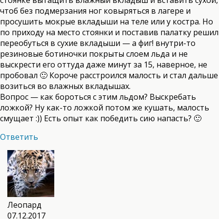
чтоб без подмерзания ног ковыряться в лагере и
просушить мокрые вкладыши на теле или у костра. Но
по приходу на место стоянки и поставив палатку решил
переобуться в сухие вкладыши — а фиг! внутри-то
резиновые ботиночки покрыты слоем льда и не
выскрести его оттуда даже минут за 15, наверное, не
пробовал 🙂 Короче расстроился малость и стал дальше
возиться во влажных вкладышах.
Вопрос — как бороться с этим льдом? Выскребать
ложкой? Ну как-то ложкой потом же кушать, малость
смущает :)) Есть опыт как победить сию напасть? 🙂
Ответить
Леопард
07.12.2017