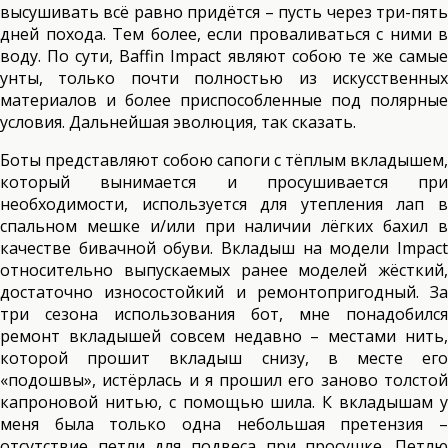
высушивать всё равно придётся – пусть через три-пять
дней похода. Тем более, если проваливаться с ними в
воду. По сути, Baffin Impact являют собою те же самые
унты, только почти полностью из искусственных
материалов и более приспособленные под полярные
условия. Дальнейшая эволюция, так сказать.
Боты представляют собою сапоги с тёплым вкладышем,
который вынимается и просушивается при
необходимости, используется для утепления лап в
спальном мешке и/или при наличии лёгких бахил в
качестве бивачной обуви. Вкладыш на модели Impact
относительно выпускаемых ранее моделей жёсткий,
достаточно износостойкий и ремонтопригодный. За
три сезона использования бот, мне понадобился
ремонт вкладышей совсем недавно – местами нить,
которой прошит вкладыш снизу, в месте его
«подошвы», истёрлась и я прошил его заново толстой
капроновой нитью, с помощью шила. К вкладышам у
меня была только одна небольшая претензия –
отсутствие петли для подвеса при просушке. Петлю