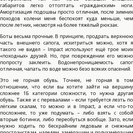
габаритов легко оттоптать «гражданским» ноги.
Амортизация подошвы просто отличная, после зимних
походов колени меня беспокоят куда меньше, чем
после летних, несмотря на более тяжёлый рюкзак.
Боты весьма прочные. В принципе, продрать верхнюю
часть внешнего сапога, исхитриться можно, хотя я
такого не видел – Impact используют ещё трое моих
«походных» друзей. Но, при повреждении его можно
попросту заклеить. Водонепроницаемость сапог
отличная, чапать по воде можно безо всяких опасений.
Это не горная обувь. Точнее, не горная в том
отношении, что если вы хотите зайти на вершину
сложнее 1Б категории сложности, то нужна другая
обувь. Также и с перевалами – если требуется лезть по
лёгким скалам, то можно и в Impact, а если что-то
посложнее, то уже подумать – либо взять с собой
вторые ботинки, либо переобуться вообще. Зато, если
нужно ходить по бескрайним ледовым и снежным
пространствам, наледям, замёрзшим и полузамёрзшим