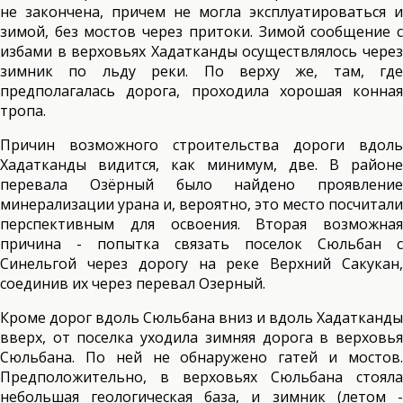
не закончена, причем не могла эксплуатироваться и
зимой, без мостов через притоки. Зимой сообщение с
избами в верховьях Хадатканды осуществлялось через
зимник по льду реки. По верху же, там, где
предполагалась дорога, проходила хорошая конная
тропа.
Причин возможного строительства дороги вдоль
Хадатканды видится, как минимум, две. В районе
перевала Озёрный было найдено проявление
минерализации урана и, вероятно, это место посчитали
перспективным для освоения. Вторая возможная
причина - попытка связать поселок Сюльбан с
Синельгой через дорогу на реке Верхний Сакукан,
соединив их через перевал Озерный.
Кроме дорог вдоль Сюльбана вниз и вдоль Хадатканды
вверх, от поселка уходила зимняя дорога в верховья
Сюльбана. По ней не обнаружено гатей и мостов.
Предположительно, в верховьях Сюльбана стояла
небольшая геологическая база, и зимник (летом -