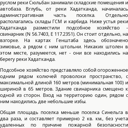
руслом реки Сюльбан занимали складские помещения и
автобаза. Вглубь, от реки Хадатканда, начиналась
административная часть поселка. Отдельно
располагались склады ГСМ и карбида. Ниже устья реки
Хадатканда разместили подсобное хозяйство -
свинарник (N 56.7403, E 117.2351). Он стоит отдельно, на
взгорке. На картах Генштаба здесь обозначено
зимовье, а рядом с ним штольни. Никаких штолен в
этом месте, разумеется, нет - они все находились на
берегу реки Хадатканда.
Подсобное хозяйство представляло собой огороженное
одним рядом колючей проволоки пространство, с
максимальной длиной 160 метров (минимальная 100) и
шириной в 65 метров. Здание свинарника смещено к
одной из сторон. Вход на территорию один, рядом с
ним находились две небольшие избы.
Общая площадь поселка меньше поселка Синельга в
два раза, и составляет примерно 2 кв. км., без учета
удаленных по причине пожарной безопасности