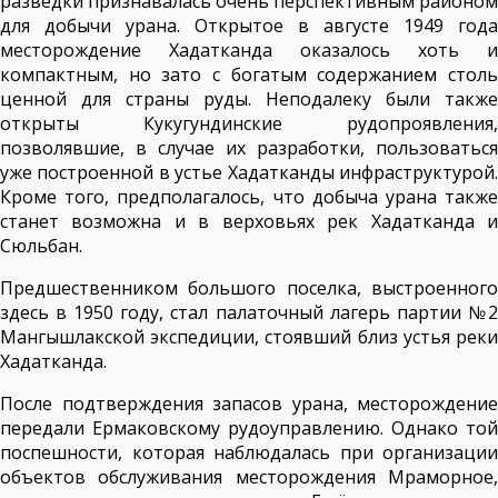
разведки признавалась очень перспективным районом
для добычи урана. Открытое в августе 1949 года
месторождение Хадатканда оказалось хоть и
компактным, но зато с богатым содержанием столь
ценной для страны руды. Неподалеку были также
открыты Кукугундинские рудопроявления,
позволявшие, в случае их разработки, пользоваться
уже построенной в устье Хадатканды инфраструктурой.
Кроме того, предполагалось, что добыча урана также
станет возможна и в верховьях рек Хадатканда и
Сюльбан.
Предшественником большого поселка, выстроенного
здесь в 1950 году, стал палаточный лагерь партии №2
Мангышлакской экспедиции, стоявший близ устья реки
Хадатканда.
После подтверждения запасов урана, месторождение
передали Ермаковскому рудоуправлению. Однако той
поспешности, которая наблюдалась при организации
объектов обслуживания месторождения Мраморное,