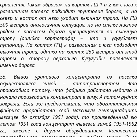
сравнения. Таким образом, на картах ГШ 1 и 2 км с юга к
развалинам поселка подходит грунтовая дорога, а на
север и восток от него уходит вьючная тропа. На ГШ
500 метров аналогичная ситуация, но на стыке листов
рядом с поселком дорога превращается во вьючную
тропу (ошибка картографа) – что и усугубляет
путаницу. На картах ГГЦ к развалинам с юга подходит
вьючная тропа, однако на картах 250 метров от этой
тропы в сторону верховьев Кукугунды появляется
именно дорога.
55. Вывоз уранового концентрата из поселка
осуществлялся зимой – автотранспортом. Это
происходило потому, что фабрика работала недолго и
начала производить концентрат в зиму. А потом рудник
закрыли. Если же предположить, что обогатительная
фабрика проработала свой максимум (четырнадцать
месяцев до октября 1951 года), то произведенный ею
летом 1951 года концентрат вывезли зимой 1951-1952
гг., вместе с другим оборудованием. Количество