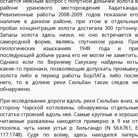
остаётся неясным вопрос с попутной добычей золота в
районе уранового месторождения Хадатканда.
Ревизионные работы 2008-2009 годов показали его
наличие в данном районе, при этом в отдельных
пробах концентрация золота достигала 300 гр/тонну.
Запасы золота здесь низки, но оно встречается в
самородной форме, являясь спутником урана. При
геологических изысканиях 1949 года и при
последующей добыче урана его не могли не заметить.
Однако если по Верхнему Сакукану найдены хоть
какие-то признаки, позволяющие допускать промывку
золота либо в период работы БорЛАГа, либо после
него, то в долине реки Сюльбан таких следов не
обнаружено.
При исследовании дороги вдоль реки Сюльбан вниз, в
сторону Чарской котловины, обнаружены отдельные
остатки строений вдоль неё. Самые крупные и хорошо
читаемые развалины находятся примерно в 9 км от
поселка, чуть ниже устья р. Хильгандо (N 56.6761, Е
117.1748). Судя по всему, здесь находился лагерь