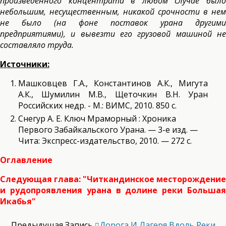
произведенного концентрата в любом случае было
небольшим, несущественным, никакой срочности в нем
не было (на фоне поставок урана другими
предприятиями), и вывезти его грузовой машиной не
составляло труда.
Источники:
Машковцев Г.А., Константинов А.К., Мигута
А.К., Шумилин М.В., Щеточкин В.Н. Уран
Российских недр. - М.: ВИМС, 2010. 850 с.
Снегур А. Е. Ключ Мраморный : Хроника
Первого Забайкальского Урана. — 3-е изд. —
Чита: Экспресс-издательство, 2010. — 272 с.
Оглавление
Следующая глава: "Читкандинское месторождение
и рудопроявления урана в долине реки Большая
Икабья"
Предыдущая Запись
Дорога И Лагеря Вдоль Реки