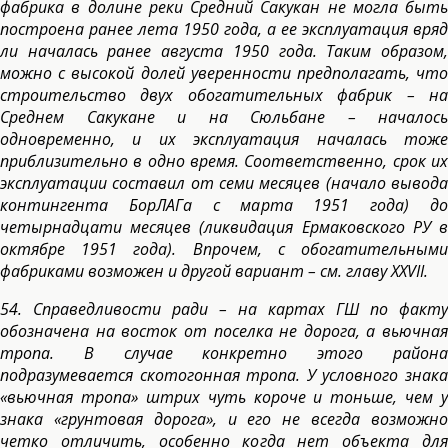
фабрика в долине реки Средний Сакукан не могла быть
построена ранее лета 1950 года, а ее эксплуатация вряд
ли началась ранее августа 1950 года. Таким образом,
можно с высокой долей уверенности предполагать, что
строительство двух обогатительных фабрик – на
Среднем Сакукане и на Сюльбане – началось
одновременно, и их эксплуатация началась тоже
приблизительно в одно время. Соответственно, срок их
эксплуатации составил от семи месяцев (начало вывода
контингента БорЛАГа с марта 1951 года) до
четырнадцати месяцев (ликвидация Ермаковского РУ в
октябре 1951 года). Впрочем, с обогатительными
фабриками возможен и другой вариант – см. главу XXVII.
54. Справедливости ради – на картах ГШ по факту
обозначена на восток от поселка не дорога, а вьючная
тропа. В случае конкретно этого района
подразумевается скотогонная тропа. У условного знака
«вьючная тропа» штрих чуть короче и тоньше, чем у
знака «грунтовая дорога», и его не всегда возможно
четко отличить, особенно когда нет объекта для